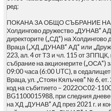
ред:
ПОКАНА ЗА ОБЩО СЪБРАНИЕ НА
Холдингово дружество „ДУНАВ” АД 
директорите („СД“) на Холдингово 
Враца („ХД „ДУНАВ“ АД“ или „Друже
223, ал. 4 от ТЗ и чл. 115 от ЗППЦ
събрание на акционерите („ОСА“) за 
09:00 часа (6:00 UTC), в седалищет
Враца, ул. „Стоян Кялъчев” № 6, ет
код на събитието – 2022ОС02-1100
BG1100015988, при следния дневен 
на ХД „ДУНАВ” АД през 2021 г. и к