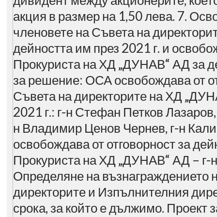
дивидент между акционерите, коет
акция в размер на 1,50 лева. 7. Ос
членовете на Съвета на директори
дейността им през 2021 г. и освобо
Прокуриста на ХД „ДУНАВ“ АД за де
за решение: ОСА освобождава от о
Съвета на директорите на ХД „ДУН
2021 г.: г-н Стефан Петков Лазаров,
н Владимир Ценов Чернев, г-н Кал
освобождава от отговорност за дейн
Прокуриста на ХД „ДУНАВ“ АД – г-н
Определяне на възнаграждението н
директорите и Изпълнителния дире
срока, за който е дължимо. Проект