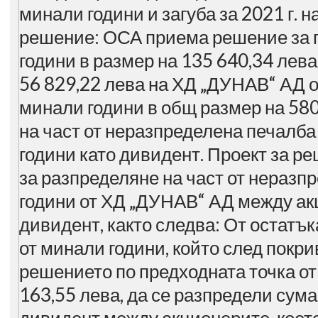
минали години и загуба за 2021 г. 
решение: ОСА приема решение за п
години в размер на 135 640,34 лева 
56 829,22 лева на ХД „ДУНАВ“ АД о
минали години в общ размер на 580
на част от неразпределена печалб
години като дивидент. Проект за 
за разпределяне на част от неразп
години от ХД „ДУНАВ“ АД между ак
дивидент, както следва: От остатъ
от минали години, който след покри
решението по предходната точка от
163,55 лева, да се разпредели сума