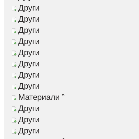
Други
Други
Други
Други
Други
Други
Други
Други
Материали *
Други
Други
Други