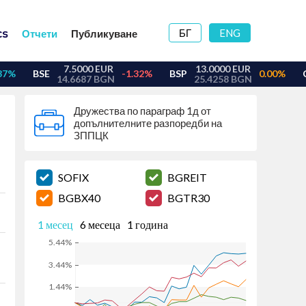
БГ
ENG
Отчети
Публикуване
Дружества по параграф 1д от
допълнителните разпоредби на
ЗППЦК