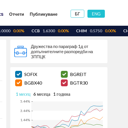
БГ
ENG
Отчети
Публикуване
Дружества по параграф 1д от
допълнителните разпоредби на
ЗППЦК