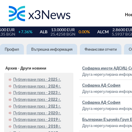
Но
Профил
Вътрешна информация
Финансови отчети
О
Архив - Други новини
Софарма имоти АДСИЦ-С
Друга нерегулирана инфор
Публикувани през -
2025
г.
Софарма АД-София
Публикувани през -
2024
г.
Друга нерегулирана инфор
Публикувани през -
2023
г.
Публикувани през -
2022
г.
Софарма АД-София
Публикувани през -
2021
г.
Друга нерегулирана инфор
Публикувани през -
2020
г.
Бългериан Еъруейз Груп
Публикувани през -
2019
г.
Друга нерегулирана инфор
Публикувани през -
2018
г.