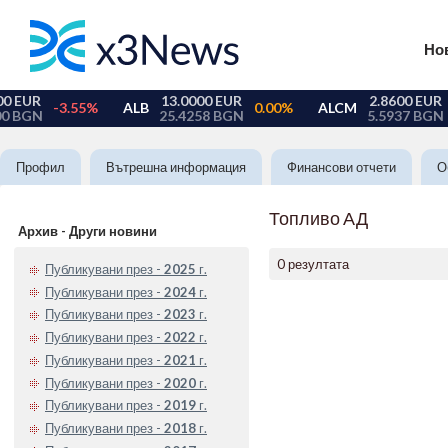
Но
Профил
Вътрешна информация
Финансови отчети
О
Топливо АД
Архив - Други новини
0 резултата
Публикувани през -
2025
г.
Публикувани през -
2024
г.
Публикувани през -
2023
г.
Публикувани през -
2022
г.
Публикувани през -
2021
г.
Публикувани през -
2020
г.
Публикувани през -
2019
г.
Публикувани през -
2018
г.