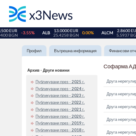
Профил
Вътрешна информация
Финансови отч
Софарма А
Архив - Други новини
Друга нерегули
Публикувани през -
2025
г.
Публикувани през -
2024
г.
Друга нерегули
Публикувани през -
2023
г.
Публикувани през -
2022
г.
Друга нерегули
Публикувани през -
2021
г.
Публикувани през -
2020
г.
Друга нерегули
Публикувани през -
2019
г.
Публикувани през -
2018
г.
Друга нерегули