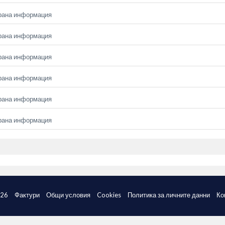
рана информация
рана информация
рана информация
рана информация
рана информация
рана информация
026
Фактури
Общи условия
Cookies
Политика за личните данни
Ко