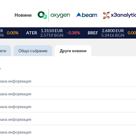
Новини
ети
Общо събрание
Други новини
Д
рана информация
рана информация
рана информация
рана информация
рана информация