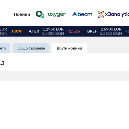
Новини
ети
Общо събрание
Други новини
АД