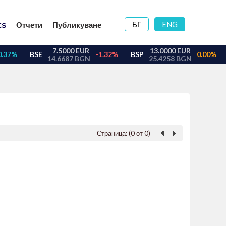
БГ
ENG
Отчети
Публикуване
Страница: (0 от 0)