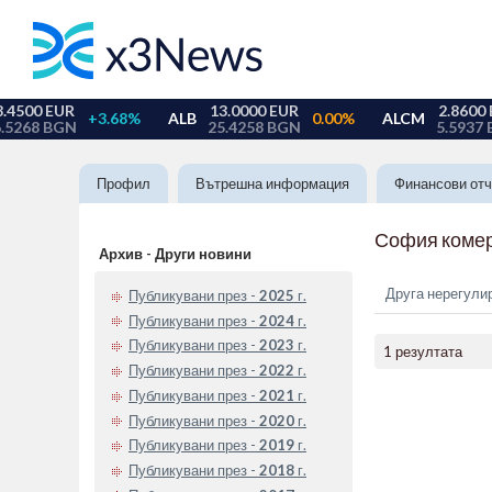
Профил
Вътрешна информация
Финансови отч
София комер
Архив - Други новини
Друга нерегули
Публикувани през -
2025
г.
Публикувани през -
2024
г.
Публикувани през -
2023
г.
1 резултата
Публикувани през -
2022
г.
Публикувани през -
2021
г.
Публикувани през -
2020
г.
Публикувани през -
2019
г.
Публикувани през -
2018
г.