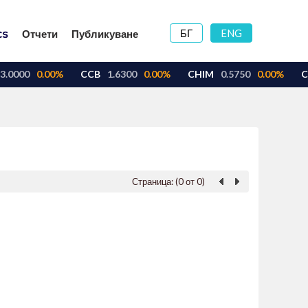
БГ
ENG
Отчети
Публикуване
Страница: (0 от 0)