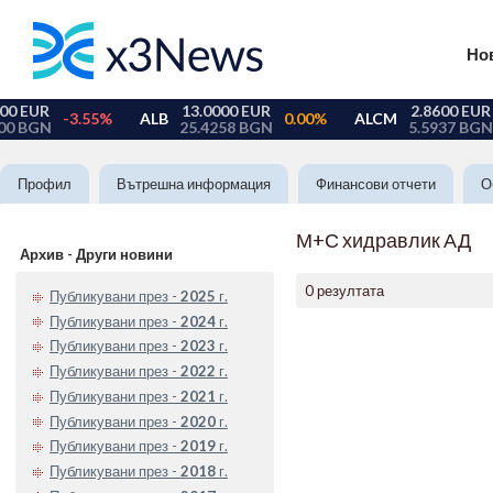
Но
Профил
Вътрешна информация
Финансови отчети
О
М+С хидравлик АД
Архив - Други новини
0 резултата
Публикувани през -
2025
г.
Публикувани през -
2024
г.
Публикувани през -
2023
г.
Публикувани през -
2022
г.
Публикувани през -
2021
г.
Публикувани през -
2020
г.
Публикувани през -
2019
г.
Публикувани през -
2018
г.