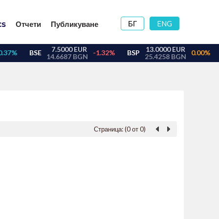
БГ
ENG
Отчети
Публикуване
Страница: (0 от 0)