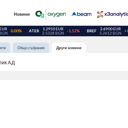
Новини
ети
Общо събрание
Други новини
лик АД