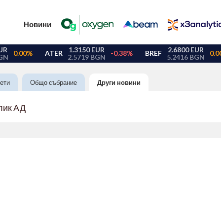
Новини
ети
Общо събрание
Други новини
лик АД