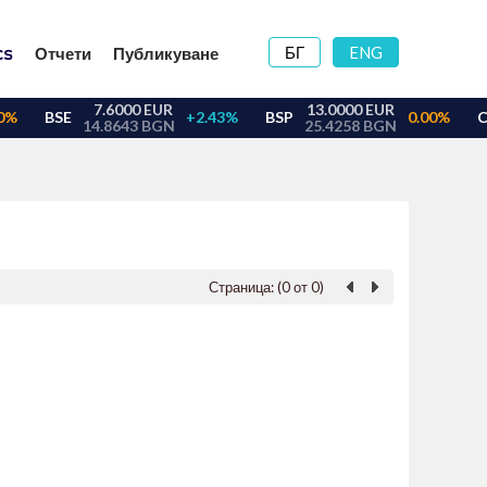
БГ
ENG
Отчети
Публикуване
Страница: (0 от 0)