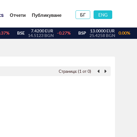
БГ
ENG
Отчети
Публикуване
Страница: (1 от 0)