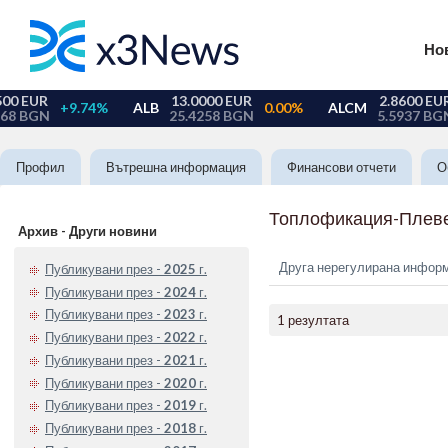
Но
Профил
Вътрешна информация
Финансови отчети
О
Топлофикация-Плев
Архив - Други новини
Друга нерегулирана инфор
Публикувани през -
2025
г.
Публикувани през -
2024
г.
Публикувани през -
2023
г.
1 резултата
Публикувани през -
2022
г.
Публикувани през -
2021
г.
Публикувани през -
2020
г.
Публикувани през -
2019
г.
Публикувани през -
2018
г.