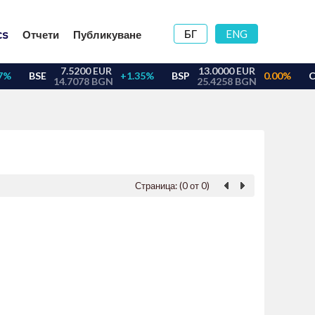
БГ
ENG
Отчети
Публикуване
Страница: (0 от 0)