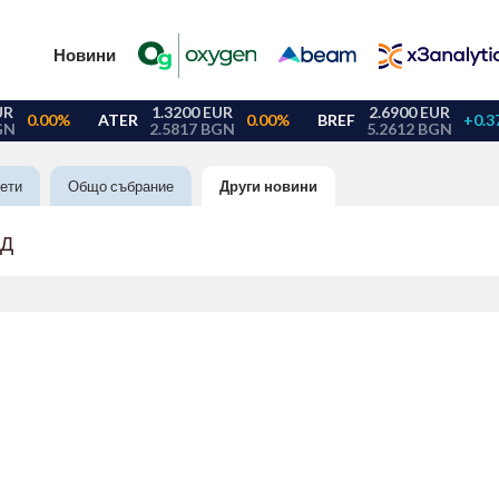
Новини
ети
Общо събрание
Други новини
АД