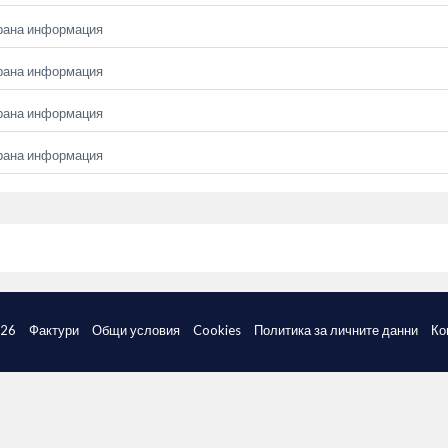
рана информация
рана информация
рана информация
рана информация
026
Фактури
Общи условия
Cookies
Политика за личните данни
Ко