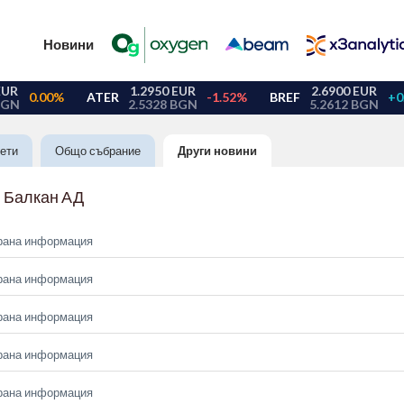
Новини
ети
Общо събрание
Други новини
 Балкан АД
рана информация
рана информация
рана информация
рана информация
рана информация