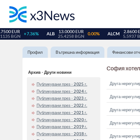
Профил
Вътрешна информация
Финансови отч
София хотел
Архив - Други новини
Друга нерегули
Публикувани през -
2025
г.
Публикувани през -
2024
г.
Друга нерегули
Публикувани през -
2023
г.
Публикувани през -
2022
г.
Друга нерегули
Публикувани през -
2021
г.
Публикувани през -
2020
г.
Друга нерегули
Публикувани през -
2019
г.
Публикувани през -
2018
г.
Друга нерегули