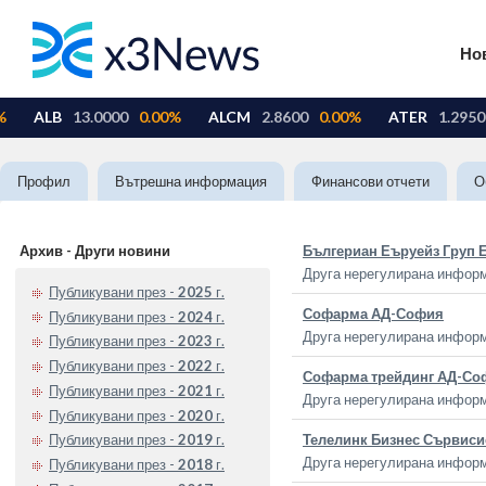
Но
Профил
Вътрешна информация
Финансови отчети
О
Архив - Други новини
Бългериан Еъруейз Груп
Друга нерегулирана инфор
Публикувани през -
2025
г.
Софарма АД-София
Публикувани през -
2024
г.
Друга нерегулирана инфор
Публикувани през -
2023
г.
Публикувани през -
2022
г.
Софарма трейдинг АД-Со
Публикувани през -
2021
г.
Друга нерегулирана инфор
Публикувани през -
2020
г.
Телелинк Бизнес Сървиси
Публикувани през -
2019
г.
Друга нерегулирана инфор
Публикувани през -
2018
г.