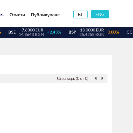
БГ
ENG
Отчети
Публикуване
Страница: (0 от 0)