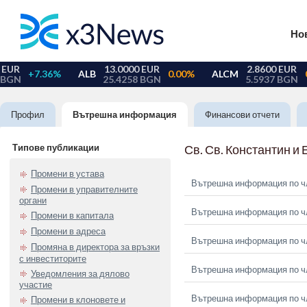
Но
Профил
Вътрешна информация
Финансови отчети
Типове публикации
Св. Св. Константин и
Промени в устава
Вътрешна информация по чл.
Промени в управителните
органи
Вътрешна информация по чл.
Промени в капитала
Промени в адреса
Вътрешна информация по чл.
Промяна в директора за връзки
с инвеститорите
Вътрешна информация по чл.
Уведомления за дялово
участие
Вътрешна информация по чл.
Промени в клоновете и