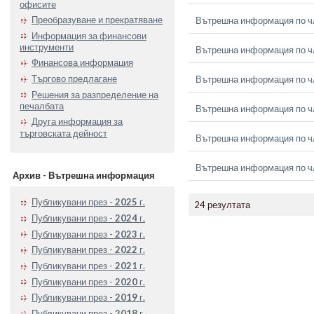
офисите
Преобразуване и прекратяване
Вътрешна информация по чл.
Информация за финансови
инструменти
Вътрешна информация по чл.
Финансова информация
Търгово предлагане
Вътрешна информация по чл.
Решения за разпределение на
печалбата
Вътрешна информация по чл.
Друга информация за
търговската дейност
Вътрешна информация по чл.
Вътрешна информация по чл.
Архив - Вътрешна информация
Публикувани през -
2025
г.
24 резултата
Публикувани през -
2024
г.
Публикувани през -
2023
г.
Публикувани през -
2022
г.
Публикувани през -
2021
г.
Публикувани през -
2020
г.
Публикувани през -
2019
г.
Публикувани през -
2018
г.