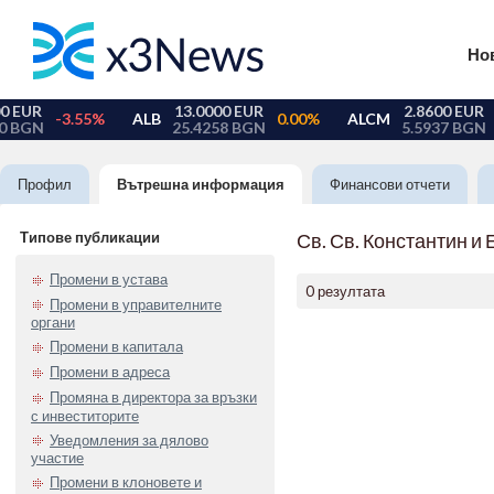
Но
Профил
Вътрешна информация
Финансови отчети
Типове публикации
Св. Св. Константин и
Промени в устава
0 резултата
Промени в управителните
органи
Промени в капитала
Промени в адреса
Промяна в директора за връзки
с инвеститорите
Уведомления за дялово
участие
Промени в клоновете и