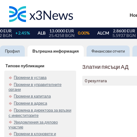
Но
Профил
Вътрешна информация
Финансови отчети
Типове публикации
Златни пясъци АД
Промени в устава
0 резултата
Промени в управителните
органи
Промени в капитала
Промени в адреса
Промяна в директора за връзки
с инвеститорите
Уведомления за дялово
участие
Промени в клоновете и