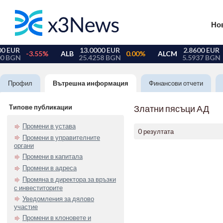
Но
Профил
Вътрешна информация
Финансови отчети
Типове публикации
Златни пясъци АД
Промени в устава
0 резултата
Промени в управителните
органи
Промени в капитала
Промени в адреса
Промяна в директора за връзки
с инвеститорите
Уведомления за дялово
участие
Промени в клоновете и