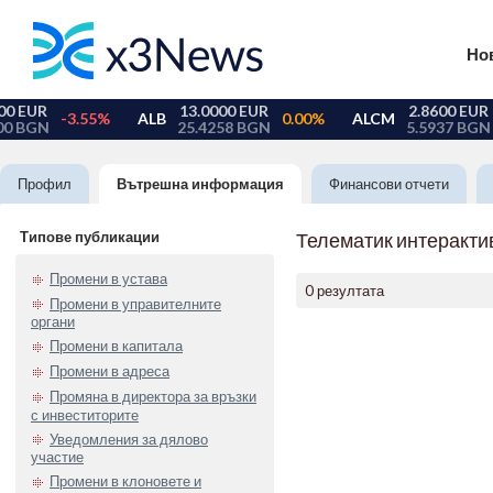
Но
Профил
Вътрешна информация
Финансови отчети
Типове публикации
Телематик интеракти
Промени в устава
0 резултата
Промени в управителните
органи
Промени в капитала
Промени в адреса
Промяна в директора за връзки
с инвеститорите
Уведомления за дялово
участие
Промени в клоновете и