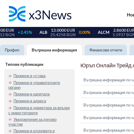
Но
Профил
Вътрешна информация
Финансови отчети
Типове публикации
Юръп Онлайн Трейд
Промени в устава
Вътрешна информация по чл.
Промени в управителните
органи
Вътрешна информация по чл.
Промени в капитала
Промени в адреса
Вътрешна информация по чл
Промяна в директора за връзки
с инвеститорите
Вътрешна информация по чл
Уведомления за дялово
участие
Вътрешна информация по чл
Промени в клоновете и