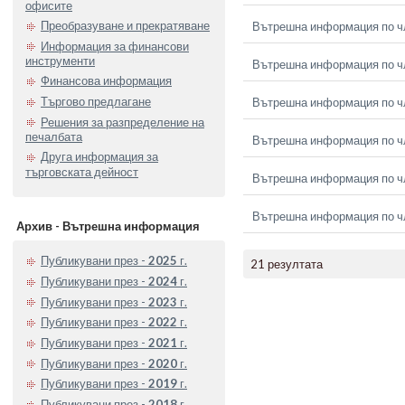
офисите
Преобразуване и прекратяване
Вътрешна информация по чл.
Информация за финансови
инструменти
Вътрешна информация по чл.
Финансова информация
Търгово предлагане
Вътрешна информация по чл.
Решения за разпределение на
печалбата
Вътрешна информация по чл.
Друга информация за
търговската дейност
Вътрешна информация по чл.
Вътрешна информация по чл.
Архив - Вътрешна информация
Публикувани през -
2025
г.
21 резултата
Публикувани през -
2024
г.
Публикувани през -
2023
г.
Публикувани през -
2022
г.
Публикувани през -
2021
г.
Публикувани през -
2020
г.
Публикувани през -
2019
г.
Публикувани през -
2018
г.