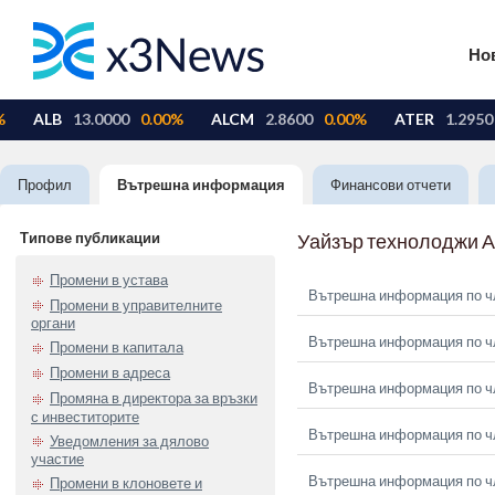
Но
Профил
Вътрешна информация
Финансови отчети
Типове публикации
Уайзър технолоджи 
Промени в устава
Вътрешна информация по чл.
Промени в управителните
органи
Вътрешна информация по чл.
Промени в капитала
Промени в адреса
Вътрешна информация по чл.
Промяна в директора за връзки
с инвеститорите
Вътрешна информация по чл.
Уведомления за дялово
участие
Вътрешна информация по чл.
Промени в клоновете и