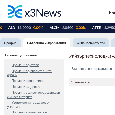
Но
Профил
Вътрешна информация
Финансови отчети
Типове публикации
Уайзър технолоджи 
Промени в устава
Вътрешна информация по чл.
Промени в управителните
органи
Промени в капитала
1 резултата
Промени в адреса
Промяна в директора за връзки
с инвеститорите
Уведомления за дялово
участие
Промени в клоновете и