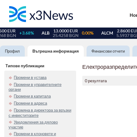
Но
Профил
Вътрешна информация
Финансови отчети
Типове публикации
Електроразпределит
Промени в устава
0 резултата
Промени в управителните
органи
Промени в капитала
Промени в адреса
Промяна в директора за връзки
с инвеститорите
Уведомления за дялово
участие
Промени в клоновете и