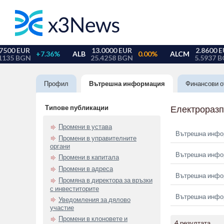
Профил
Вътрешна информация
Финансови о
Типове публикации
Електрораз
Промени в устава
Вътрешна информ
Промени в управителните
органи
Вътрешна информ
Промени в капитала
Промени в адреса
Вътрешна информ
Промяна в директора за връзки
с инвеститорите
Вътрешна информ
Уведомления за дялово
участие
Промени в клоновете и
4 резултата