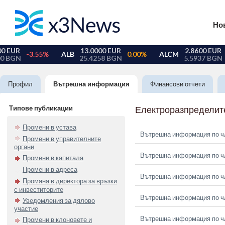
Но
Профил
Вътрешна информация
Финансови отчети
Типове публикации
Електроразпределит
Промени в устава
Вътрешна информация по чл.
Промени в управителните
органи
Вътрешна информация по чл.
Промени в капитала
Промени в адреса
Вътрешна информация по чл.
Промяна в директора за връзки
с инвеститорите
Вътрешна информация по чл.
Уведомления за дялово
участие
Вътрешна информация по чл.
Промени в клоновете и