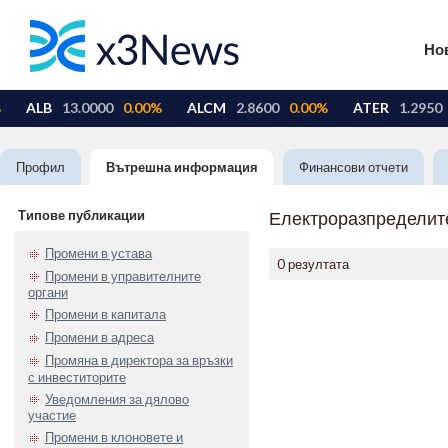
Но
Профил
Вътрешна информация
Финансови отчети
Типове публикации
Електроразпределит
Промени в устава
0 резултата
Промени в управителните
органи
Промени в капитала
Промени в адреса
Промяна в директора за връзки
с инвеститорите
Уведомления за дялово
участие
Промени в клоновете и