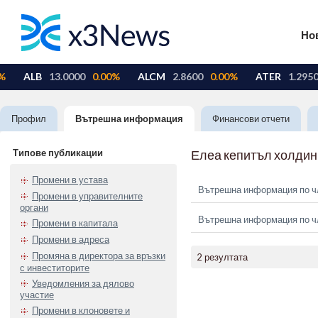
Но
Профил
Вътрешна информация
Финансови отчети
Типове публикации
Елеа кепитъл холдин
Промени в устава
Вътрешна информация по чл.
Промени в управителните
органи
Вътрешна информация по чл.
Промени в капитала
Промени в адреса
Промяна в директора за връзки
2 резултата
с инвеститорите
Уведомления за дялово
участие
Промени в клоновете и