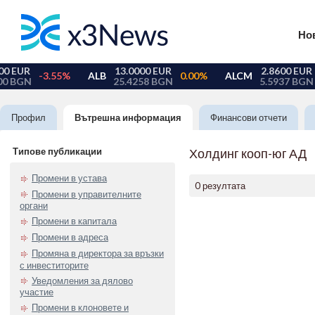
Но
Профил
Вътрешна информация
Финансови отчети
Типове публикации
Холдинг кооп-юг АД
Промени в устава
0 резултата
Промени в управителните
органи
Промени в капитала
Промени в адреса
Промяна в директора за връзки
с инвеститорите
Уведомления за дялово
участие
Промени в клоновете и