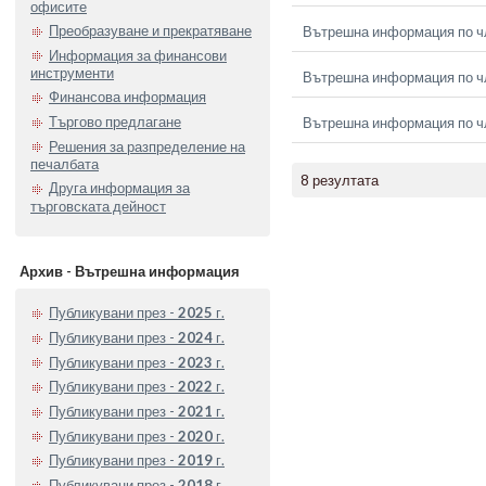
офисите
Преобразуване и прекратяване
Вътрешна информация по чл
Информация за финансови
инструменти
Вътрешна информация по чл
Финансова информация
Търгово предлагане
Вътрешна информация по чл
Решения за разпределение на
печалбата
8 резултата
Друга информация за
търговската дейност
Архив - Вътрешна информация
Публикувани през -
2025
г.
Публикувани през -
2024
г.
Публикувани през -
2023
г.
Публикувани през -
2022
г.
Публикувани през -
2021
г.
Публикувани през -
2020
г.
Публикувани през -
2019
г.
Публикувани през -
2018
г.