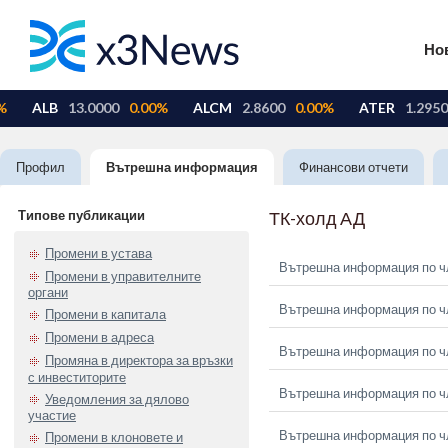
Но
Профил
Вътрешна информация
Финансови отчети
Типове публикации
ТК-холд АД
Промени в устава
Вътрешна информация по чл
Промени в управителните
органи
Вътрешна информация по чл
Промени в капитала
Промени в адреса
Вътрешна информация по чл
Промяна в директора за връзки
с инвеститорите
Вътрешна информация по чл
Уведомления за дялово
участие
Вътрешна информация по чл
Промени в клоновете и