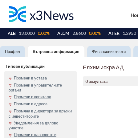
Но
Профил
Вътрешна информация
Финансови отчети
Типове публикации
Елхим искра АД
Промени в устава
0 резултата
Промени в управителните
органи
Промени в капитала
Промени в адреса
Промяна в директора за връзки
с инвеститорите
Уведомления за дялово
участие
Промени в клоновете и