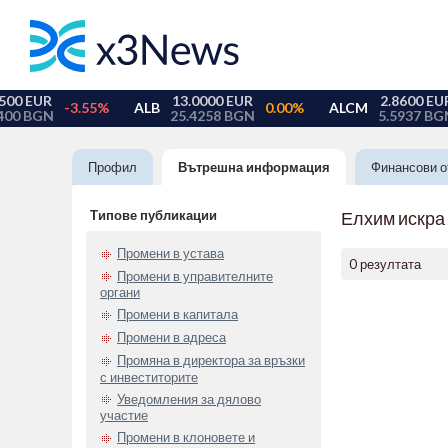
Профил
Вътрешна информация
Финансови о
Типове публикации
Елхим искра
Промени в устава
0 резултата
Промени в управителните
органи
Промени в капитала
Промени в адреса
Промяна в директора за връзки
с инвеститорите
Уведомления за дялово
участие
Промени в клоновете и