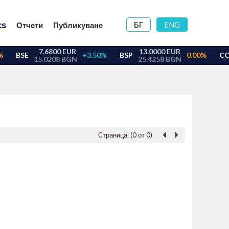
БГ
ENG
Отчети
Публикуване
Страница: (0 от 0)