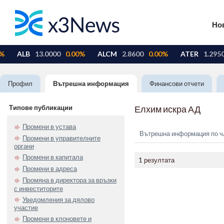
Но
Профил
Вътрешна информация
Финансови отчети
Типове публикации
Елхим искра АД
Промени в устава
Вътрешна информация по чл.
Промени в управителните
органи
Промени в капитала
1 резултата
Промени в адреса
Промяна в директора за връзки
с инвеститорите
Уведомления за дялово
участие
Промени в клоновете и