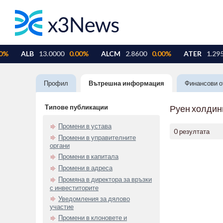
Профил
Вътрешна информация
Финансови о
Типове публикации
Руен холдин
Промени в устава
0 резултата
Промени в управителните
органи
Промени в капитала
Промени в адреса
Промяна в директора за връзки
с инвеститорите
Уведомления за дялово
участие
Промени в клоновете и