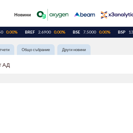
Новини
тчети
Общо събрание
Други новини
г АД