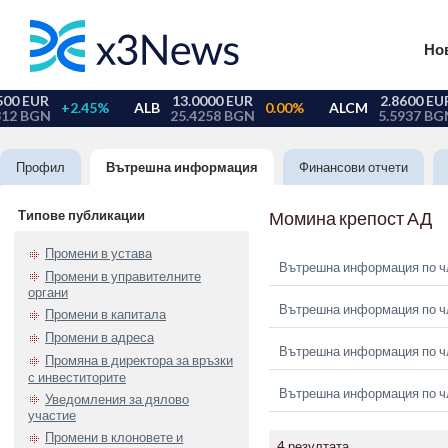
Но
Профил
Вътрешна информация
Финансови отчети
Типове публикации
Момина крепост АД
Промени в устава
Вътрешна информация по чл.
Промени в управителните
органи
Вътрешна информация по чл.
Промени в капитала
Промени в адреса
Вътрешна информация по чл.
Промяна в директора за връзки
с инвеститорите
Вътрешна информация по чл.
Уведомления за дялово
участие
Промени в клоновете и
4 резултата