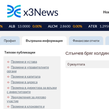
Но
Профил
Вътрешна информация
Финансови отчети
Типове публикации
Слънчев бряг холдин
Промени в устава
0 резултата
Промени в управителните
органи
Промени в капитала
Промени в адреса
Промяна в директора за връзки
с инвеститорите
Уведомления за дялово
участие
Промени в клоновете и