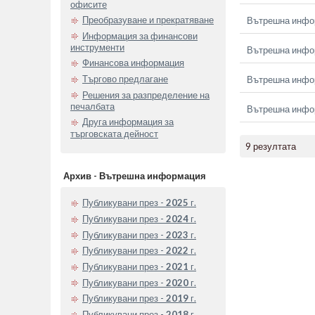
офисите
Преобразуване и прекратяване
Вътрешна инфор
Информация за финансови
инструменти
Вътрешна инфор
Финансова информация
Търгово предлагане
Вътрешна инфор
Решения за разпределение на
печалбата
Вътрешна инфор
Друга информация за
търговската дейност
9 резултата
Архив - Вътрешна информация
Публикувани през -
2025
г.
Публикувани през -
2024
г.
Публикувани през -
2023
г.
Публикувани през -
2022
г.
Публикувани през -
2021
г.
Публикувани през -
2020
г.
Публикувани през -
2019
г.
Публикувани през -
2018
г.