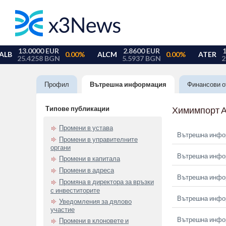
Профил
Вътрешна информация
Финансови о
Типове публикации
Химимпорт 
Промени в устава
Вътрешна инфор
Промени в управителните
органи
Вътрешна инфор
Промени в капитала
Промени в адреса
Вътрешна инфор
Промяна в директора за връзки
с инвеститорите
Вътрешна инфор
Уведомления за дялово
участие
Вътрешна инфор
Промени в клоновете и