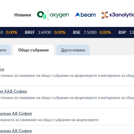
Новини
ети
Общо събрание
Други новини
се
покана за свикване на общо събрание на акционерите и материали за общ
ия ХАД-София
покана за свикване на общо събрание на акционерите и материали за общ
Балкан АД-София
оканата за свикване на общо събрание на акционерите
Балкан АД-София