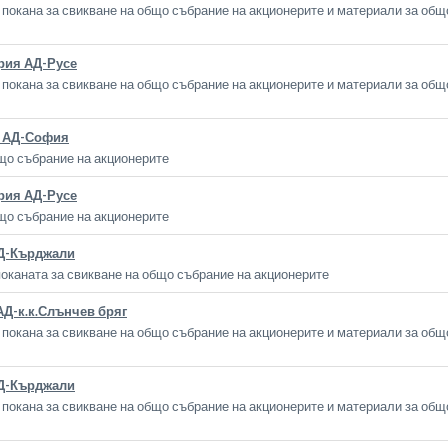
покана за свикване на общо събрание на акционерите и материали за общ
рия АД-Русе
покана за свикване на общо събрание на акционерите и материали за общ
г АД-София
що събрание на акционерите
рия АД-Русе
що събрание на акционерите
Д-Кърджали
оканата за свикване на общо събрание на акционерите
АД-к.к.Слънчев бряг
покана за свикване на общо събрание на акционерите и материали за общ
Д-Кърджали
покана за свикване на общо събрание на акционерите и материали за общ