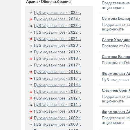
Архив - Общо събрание
Представяне на 
акционерите
Публикувани през -
2025
г.
Септона Бълга
Публикувани през -
2024
г.
Представяне на 
Публикувани през -
2023
г.
акционерите
Публикувани през -
2022
г.
Публикувани през -
2021
г.
Север Холдин
Публикувани през -
2020
г.
Протокол от Об
Публикувани през -
2019
г.
Септона Бълга
Публикувани през -
2018
г.
Протокол от Об
Публикувани през -
2017
г.
Публикувани през -
2016
г.
Формопласт А
Публикувани през -
2015
г.
Публикация на п
Публикувани през -
2014
г.
Слънчев бряг 
Публикувани през -
2013
г.
Представяне на 
Публикувани през -
2012
г.
акционерите
Публикувани през -
2011
г.
Публикувани през -
2010
г.
Формопласт А
Публикувани през -
2009
г.
Представяне на 
акционерите
Публикувани през -
2008
г.