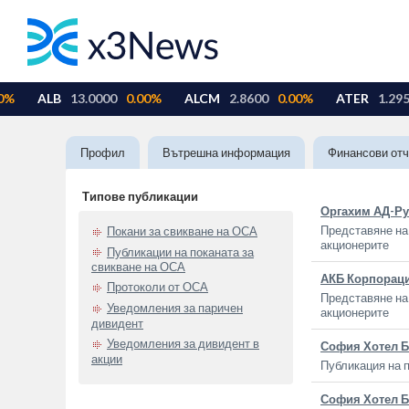
Профил
Вътрешна информация
Финансови отч
Типове публикации
Оргахим АД-Ру
Представяне на 
Покани за свикване на ОСА
акционерите
Публикации на поканата за
свикване на ОСА
АКБ Корпорац
Протоколи от ОСА
Представяне на 
Уведомления за паричен
акционерите
дивидент
Уведомления за дивидент в
София Хотел 
акции
Публикация на п
София Хотел 