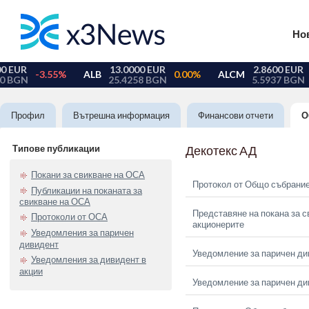
Но
Профил
Вътрешна информация
Финансови отчети
О
Типове публикации
Декотекс АД
Покани за свикване на ОСА
Протокол от Общо събрание
Публикации на поканата за
свикване на ОСА
Представяне на покана за с
Протоколи от ОСА
акционерите
Уведомления за паричен
дивидент
Уведомление за паричен ди
Уведомления за дивидент в
акции
Уведомление за паричен ди