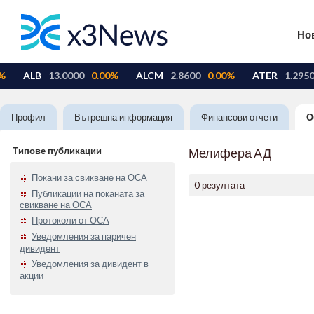
Но
Профил
Вътрешна информация
Финансови отчети
О
Типове публикации
Мелифера АД
Покани за свикване на ОСА
0 резултата
Публикации на поканата за
свикване на ОСА
Протоколи от ОСА
Уведомления за паричен
дивидент
Уведомления за дивидент в
акции