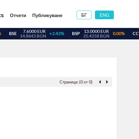
БГ
ENG
Отчети
Публикуване
Страница: (0 от 0)