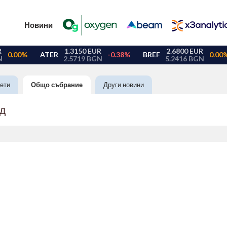
Новини
ети
Общо събрание
Други новини
АД