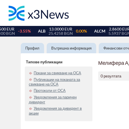
Профил
Вътрешна информация
Финансови отч
Типове публикации
Мелифера 
Покани за свикване на ОСА
0 резултата
Публикации на поканата за
свикване на ОСА
Протоколи от ОСА
Уведомления за паричен
дивидент
Уведомления за дивидент в
акции