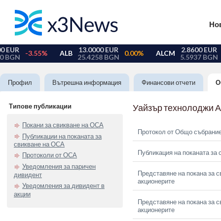
Но
Профил
Вътрешна информация
Финансови отчети
О
Типове публикации
Уайзър технолоджи 
Покани за свикване на ОСА
Протокол от Общо събрание
Публикации на поканата за
свикване на ОСА
Публикация на поканата за 
Протоколи от ОСА
Уведомления за паричен
Представяне на покана за с
дивидент
акционерите
Уведомления за дивидент в
акции
Представяне на покана за с
акционерите