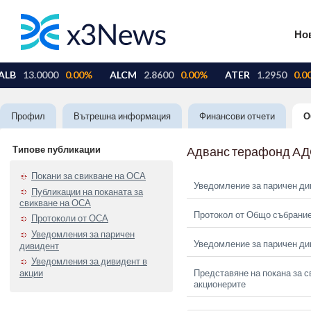
Но
Профил
Вътрешна информация
Финансови отчети
О
Типове публикации
Адванс терафонд А
Покани за свикване на ОСА
Уведомление за паричен ди
Публикации на поканата за
свикване на ОСА
Протокол от Общо събрание
Протоколи от ОСА
Уведомления за паричен
Уведомление за паричен ди
дивидент
Уведомления за дивидент в
акции
Представяне на покана за с
акционерите