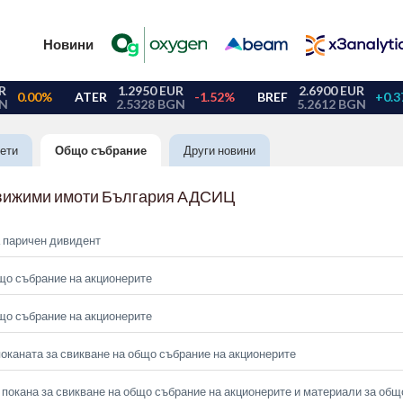
Новини
ети
Общо събрание
Други новини
вижими имоти България АДСИЦ
 паричен дивидент
що събрание на акционерите
що събрание на акционерите
оканата за свикване на общо събрание на акционерите
покана за свикване на общо събрание на акционерите и материали за общ