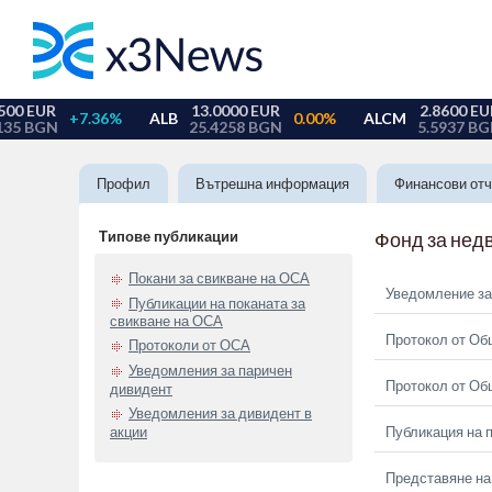
Профил
Вътрешна информация
Финансови отч
Типове публикации
Фонд за нед
Покани за свикване на ОСА
Уведомление за
Публикации на поканата за
свикване на ОСА
Протокол от Об
Протоколи от ОСА
Уведомления за паричен
Протокол от Об
дивидент
Уведомления за дивидент в
акции
Публикация на п
Представяне на 