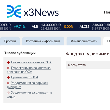
Но
Профил
Вътрешна информация
Финансови отчети
О
Типове публикации
Фонд за недвижими 
Покани за свикване на ОСА
0 резултата
Публикации на поканата за
свикване на ОСА
Протоколи от ОСА
Уведомления за паричен
дивидент
Уведомления за дивидент в
акции