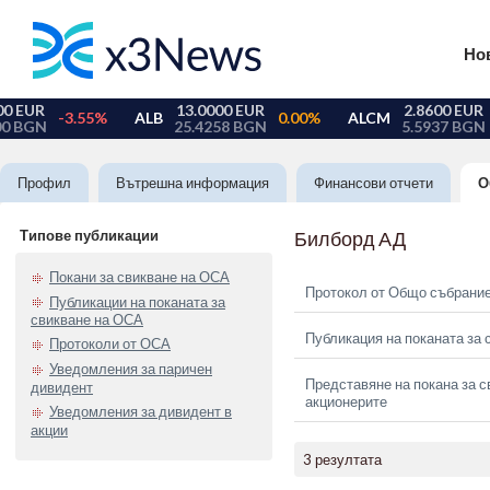
Но
Профил
Вътрешна информация
Финансови отчети
О
Типове публикации
Билборд АД
Покани за свикване на ОСА
Протокол от Общо събрание
Публикации на поканата за
свикване на ОСА
Публикация на поканата за 
Протоколи от ОСА
Уведомления за паричен
Представяне на покана за с
дивидент
акционерите
Уведомления за дивидент в
акции
3 резултата