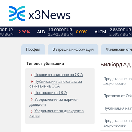
Профил
Вътрешна информация
Финансови отч
Типове публикации
Билборд АД
Покани за свикване на ОСА
Представяне на 
Публикации на поканата за
акционерите
свикване на ОСА
Протоколи от ОСА
Протокол от Об
Уведомления за паричен
дивидент
Публикация на п
Уведомления за дивидент в
акции
Представяне на 
акционерите